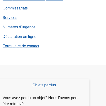
z
Commissariats
Services
Numéros d'urgence
Déclaration en ligne
Formulaire de contact
Objets perdus
O
b
j
Vous avez perdu un objet? Nous l'avons peut-
e
être retrouvé.