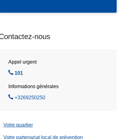
r
e
n
d
Contactez-nous
e
z
-
v
Appel urgent
o
A
101
u
p
s
Informations générales
p
e
A
+3269250250
l
p
e
p
z
e
Votre quartier
l
e
Votre partenariat local de prévention