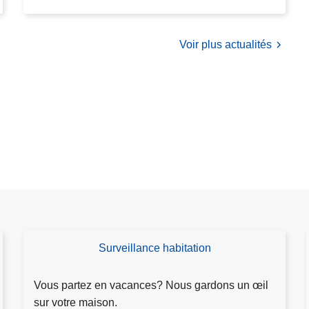
e
i
l
Voir plus actualités
d
e
p
o
l
i
c
e
Surveillance habitation
D
e
m
Vous partez en vacances? Nous gardons un œil
a
sur votre maison.