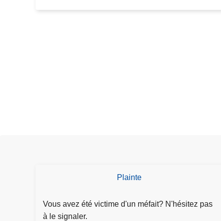
r
ô
l
e
Plainte
D
é
p
Vous avez été victime d'un méfait? N'hésitez pas
o
à le signaler.