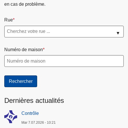
a
en cas de problème.
n
Z
Rue
o
n
▼
a
l
Numéro de maison
d
e
S
é
c
u
r
Dernières actualités
i
t
Contrôle
é
Mar 7.07.2026 - 10:21