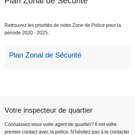
Plan Zonal de Sécurité
L
c
ir
i
e
p
l
Retrouvez les priorités de notre Zone de Police pour la
a
a
période 2020 - 2025.
l
s
u
Plan Zonal de Sécurité
it
e
à
p
r
o
p
o
Votre inspecteur de quartier
s
P
Connaissez-vous votre agent de quartier? Il est votre
l
premier contact avec la police. N'hésitez pas à le contacter