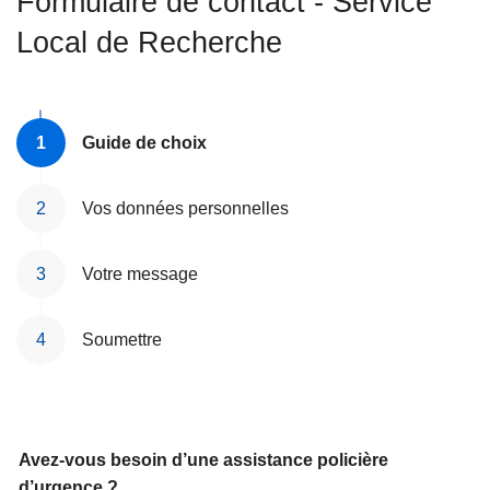
Formulaire de contact - Service
c
Local de Recherche
i
p
a
l
Guide de choix
Vos données personnelles
Votre message
Soumettre
Avez-vous besoin d’une assistance policière
d’urgence ?