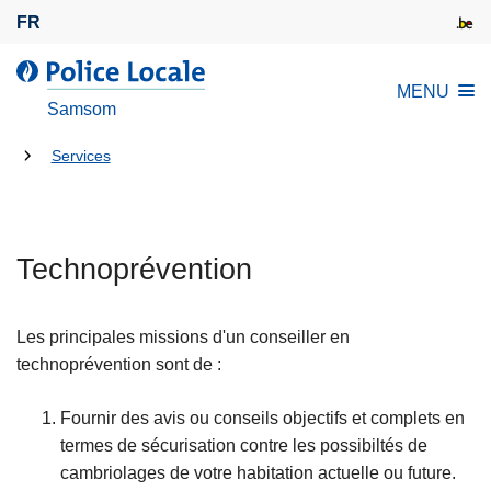
A
FR
l
l
l
MENU
e
a
Samsom
r
P
a
Tu
o
Services
u
l
es
c
i
là:
o
c
n
Technoprévention
e
t
L
e
o
Les principales missions d'un conseiller en
n
c
technoprévention sont de :
u
a
p
l
Fournir des avis ou conseils objectifs et complets en
r
e
termes de sécurisation contre les possibiltés de
i
cambriolages de votre habitation actuelle ou future.
n