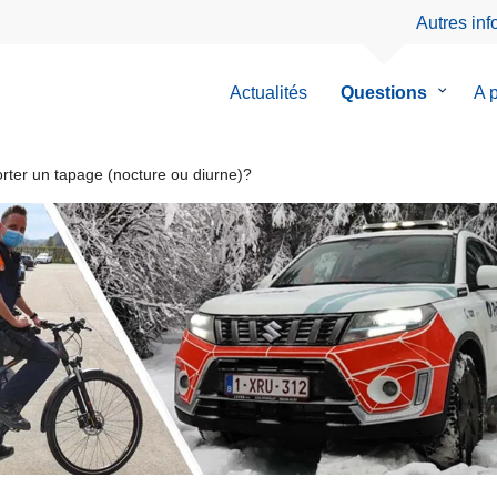
Autres in
Actualités
Questions
le
A 
sous-
menu
de
rter un tapage (nocture ou diurne)?
Questio