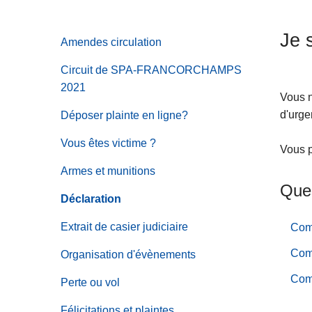
c
i
Je 
Amendes circulation
p
a
Circuit de SPA-FRANCORCHAMPS
l
2021
Vous n
d'urge
Déposer plainte en ligne?
Vous êtes victime ?
Vous p
Armes et munitions
Ques
Déclaration
Extrait de casier judiciaire
Com
Comm
Organisation d'évènements
Comm
Perte ou vol
Félicitations et plaintes