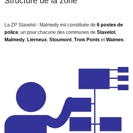
Structure de la zone
c
i
p
La ZP Stavelot - Malmedy est constituée de
6 postes de
a
police
, un pour chacune des communes de
Stavelot
,
l
Malmedy
,
Lierneux
,
Stoumont
,
Trois Ponts
et
Waimes
.