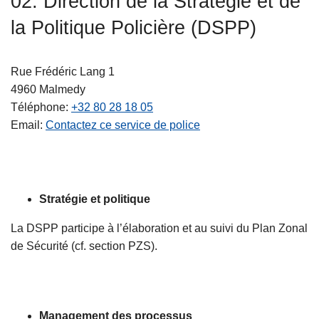
02. Direction de la Stratégie et de
c
la Politique Policière (DSPP)
i
p
a
Rue Frédéric Lang 1
l
4960
Malmedy
Téléphone
+32 80 28 18 05
Email
Contactez ce service de police
Stratégie et politique
La DSPP participe à l’élaboration et au suivi du Plan Zonal
de Sécurité (cf. section PZS).
Management des processus