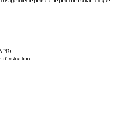
e à usage interne police et le point de contact unique
, WPR)
 d’instruction.