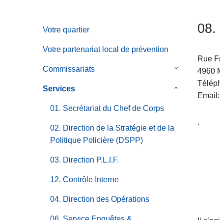
c
i
08.
Votre quartier
p
a
Votre partenariat local de prévention
l
Rue F
Commissariats
le
4960
sous-
Télép
Services
le
menu
Email
sous-
de
01. Secrétariat du Chef de Corps
menu
Commissaria
.
de
02. Direction de la Stratégie et de la
Services
Politique Policière (DSPP)
03. Direction P.L.I.F.
12. Contrôle Interne
04. Direction des Opérations
06. Service Enquêtes &