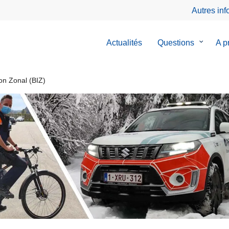
Autres in
Actualités
Questions
le
A p
sous-
menu
de
on Zonal (BIZ)
Questio