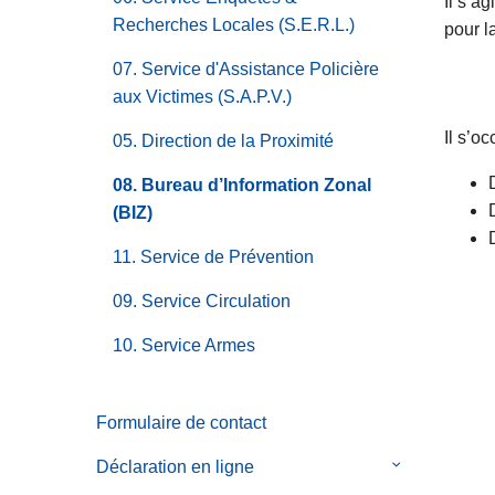
Il s’a
Recherches Locales (S.E.R.L.)
pour l
07. Service d'Assistance Policière
aux Victimes (S.A.P.V.)
Il s’o
05. Direction de la Proximité
08. Bureau d’Information Zonal
(BIZ)
11. Service de Prévention
09. Service Circulation
10. Service Armes
Formulaire de contact
Déclaration en ligne
le
sous-