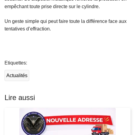
empêchant toute prise directe sur le cylindre.
Un geste simple qui peut faire toute la différence face aux
tentatives d’effraction.
L
ir
Etiquettes
e
l
Actualités
a
s
u
Lire aussi
it
e
à
p
r