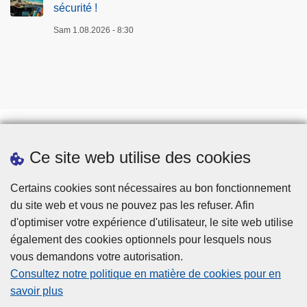
sécurité !
?
e
P
!
Sam 1.08.2026 - 8:30
e
n
s
e
z
s
é
Ce site web utilise des cookies
Prendre rendez-vous
c
u
Téléchargements
Certains cookies sont nécessaires au bon fonctionnement
r
du site web et vous ne pouvez pas les refuser. Afin
i
d'optimiser votre expérience d'utilisateur, le site web utilise
t
également des cookies optionnels pour lesquels nous
é
vous demandons votre autorisation.
!
Consultez notre politique en matière de cookies pour en
savoir plus
Disclaimer