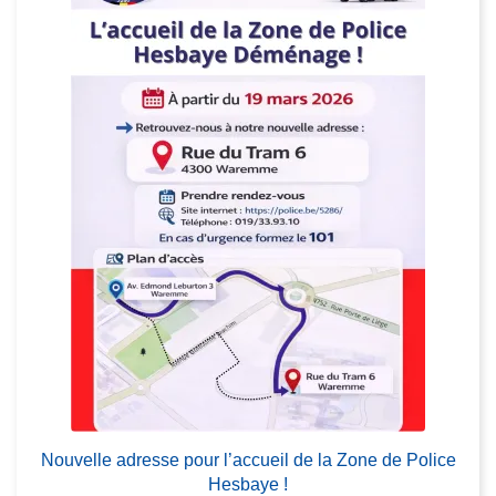
o
p
o
s
N
o
u
v
e
l
l
e
a
d
L
r
ir
e
e
s
Nouvelle adresse pour l’accueil de la Zone de Police
l
s
Hesbaye !