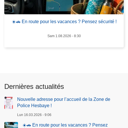
u
Z
t
o
e
n
☀️🚗 En route pour les vacances ? Pensez sécurité !
p
e
o
d
Sam 1.08.2026 - 8:30
u
e
r
P
l
o
e
l
s
i
v
c
a
e
Dernières actualités
c
H
a
e
Nouvelle adresse pour l’accueil de la Zone de
n
s
Police Hesbaye !
c
b
Lun 16.03.2026 - 9:06
e
a
☀️🚗 En route pour les vacances ? Pensez
s
y