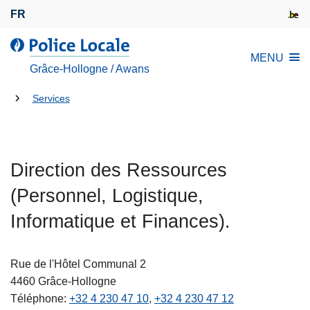
A
FR
l
l
l
MENU
e
a
Grâce-Hollogne / Awans
r
P
a
Tu
o
Services
u
l
es
c
i
là:
o
c
n
Direction des Ressources
e
t
L
(Personnel, Logistique,
e
o
n
Informatique et Finances).
c
u
a
p
l
Rue de l'Hôtel Communal 2
r
e
4460
Grâce-Hollogne
i
Téléphone
+32 4 230 47 10
+32 4 230 47 12
n