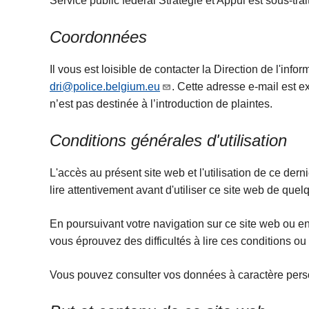
Service public fédéral Stratégie et Appui est sous-trai
c
i
Coordonnées
p
a
Il vous est loisible de contacter la Direction de l'inf
l
dri@police.belgium.eu
. Cette adresse e-mail est e
n’est pas destinée à l’introduction de plaintes.
Conditions générales d'utilisation
L'accès au présent site web et l'utilisation de ce dern
lire attentivement avant d'utiliser ce site web de que
En poursuivant votre navigation sur ce site web ou e
vous éprouvez des difficultés à lire ces conditions o
Vous pouvez consulter vos données à caractère person