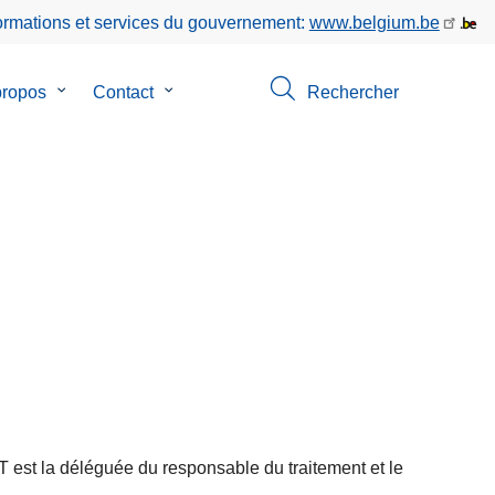
formations et services du gouvernement:
www.belgium.be
propos
le
Contact
le
Rechercher
sous-
sous-
menu
menu
de
de
ion
A
Contact
propos
CT est la déléguée du responsable du traitement et le