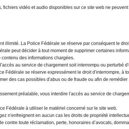
, fichiers vidéo et audio disponibles sur ce site web ne peuvent ê
t illimité. La Police Fédérale se réserve par conséquent le dro
édérale peut décider à tout moment de supprimer certaines inform
le contenu des informations chargées.
e l'accès au service de chargement soit interrompu ou perturbé
ce Fédérale se réserve expressément le droit d'interrompre, à t
rimer des cas possibles d'abus ou de fraude ou afin de remédie
issement préalable, vous interdire l'accès au service de charge
ent.
ce Fédérale à utiliser le matériel concerné sur le site web.
z n'enfreignent en aucun cas les droits de propriété intellectue
ale contre toute réclamation, perte, honoraires d’avocats, domm