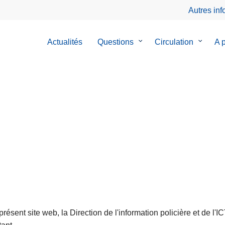
Autres in
Actualités
Questions
le
Circulation
le
A 
sous-
sous-
menu
menu
de
de
Questions
Circulat
ésent site web, la Direction de l'information policière et de l'I