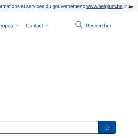
formations et services du gouvernement:
www.belgium.be
propos
le
Contact
le
Rechercher
sous-
sous-
menu
menu
de
de
ion
A
Contact
propos