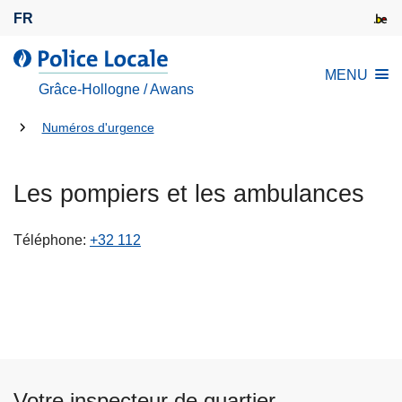
A
FR
l
l
l
MENU
e
a
Grâce-Hollogne / Awans
r
P
a
Tu
o
Numéros d'urgence
u
l
es
c
i
là:
Les pompiers et les ambulances
o
c
n
e
t
L
Téléphone
+32 112
e
o
n
c
u
a
p
l
r
e
i
n
Votre inspecteur de quartier