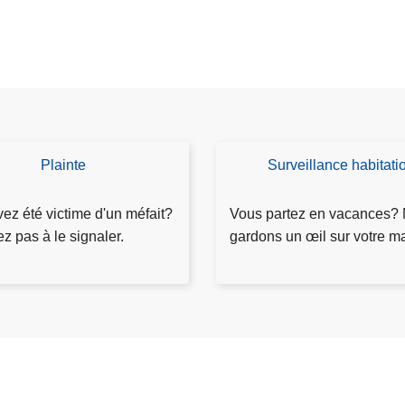
t
2
0
2
6
-
p
r
Plainte
Surveillance habitati
D
e
e
m
m
ez été victime d'un méfait?
Vous partez en vacances?
i
a
ez pas à le signaler.
gardons un œil sur votre m
è
n
r
d
e
e
p
r
a
s
r
u
t
rv