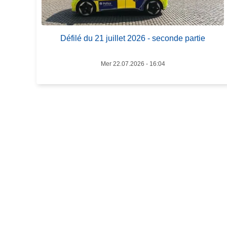
o
c
s
i
D
p
Défilé du 21 juillet 2026 - seconde partie
é
a
f
l
i
Mer 22.07.2026 - 16:04
l
é
d
u
2
1
j
u
i
l
l
e