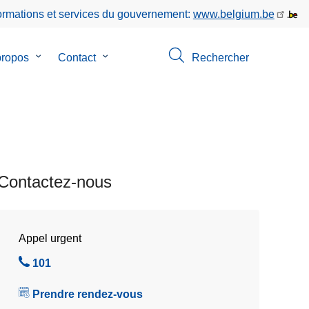
formations et services du gouvernement:
www.belgium.be
propos
le
Contact
le
Rechercher
sous-
sous-
menu
menu
de
de
ns
A
Contact
propos
Contactez-nous
Appel urgent
A
101
p
Prendre rendez-vous
p