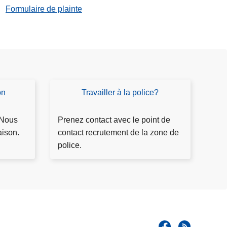
Formulaire de plainte
on
Travailler à la police?
T
r
a
 Nous
Prenez contact avec le point de
v
aison.
contact recrutement de la zone de
a
police.
il
l
e
r
à
l