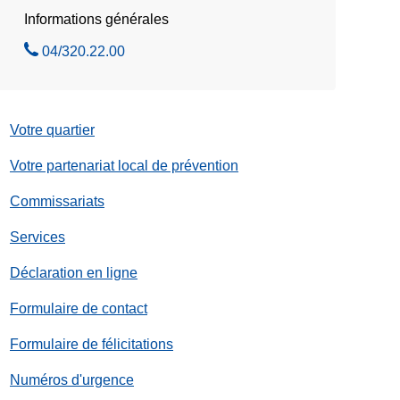
e
Informations générales
l
A
04/320.22.00
e
p
z
p
e
Votre quartier
l
e
Votre partenariat local de prévention
z
Commissariats
Services
Déclaration en ligne
Formulaire de contact
Formulaire de félicitations
Numéros d'urgence