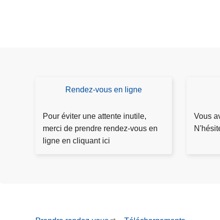
t
2
0
2
6
-
s
e
Rendez-vous en ligne
P
D
c
r
é
o
e
p
Pour éviter une attente inutile,
Vous av
n
n
o
merci de prendre rendez-vous en
N'hésit
d
e
s
ligne en cliquant ici
e
z
e
p
r
r
a
e
p
r
n
l
t
d
a
i
e
i