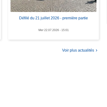
o
s
D
Défilé du 21 juillet 2026 - première partie
é
f
i
Mer 22.07.2026 - 15:01
l
é
d
Voir plus actualités
u
2
1
j
u
i
l
l
e