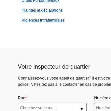
Droits Fondamentaux
c
i
Plaintes et déclarations
p
Violences intrafamiliales
a
l
Votre inspecteur de quartier
Connaissez-vous votre agent de quartier? Il est votre
police. N'hésitez pas à le contacter en cas de problè
Rue
Numéro d
▼