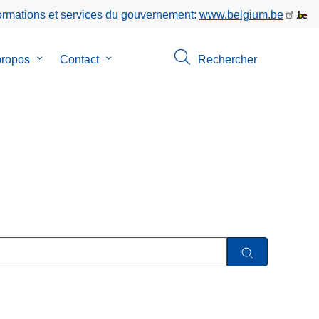
formations et services du gouvernement:
www.belgium.be
propos
le
Contact
le
Rechercher
sous-
sous-
menu
menu
de
de
ns
A
Contact
propos