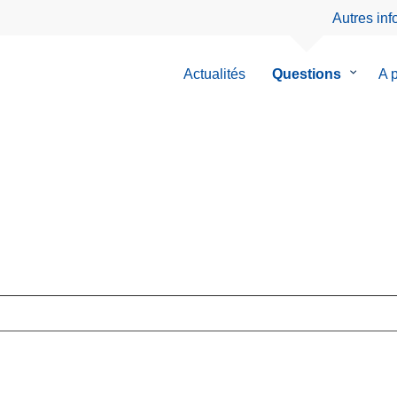
Autres in
Actualités
Questions
le
A 
sous-
menu
de
Questio