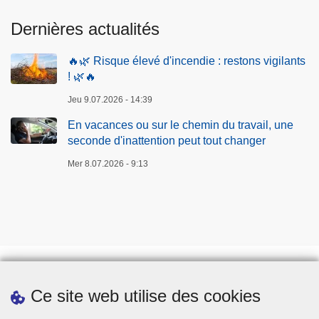
a
Dernières actualités
i
l
🔥🌿 Risque élevé d'incendie : restons vigilants
,
! 🌿🔥
u
Jeu 9.07.2026 - 14:39
n
e
En vacances ou sur le chemin du travail, une
seconde d'inattention peut tout changer
s
e
Mer 8.07.2026 - 9:13
c
o
n
d
e
d
'
Ce site web utilise des cookies
Téléchargements
i