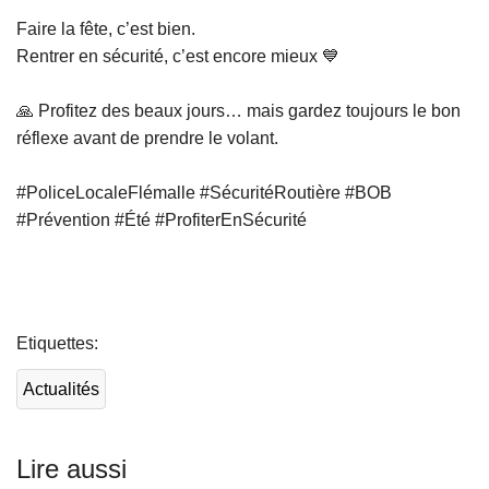
Faire la fête, c’est bien.
Rentrer en sécurité, c’est encore mieux 💙
🙏 Profitez des beaux jours… mais gardez toujours le bon
réflexe avant de prendre le volant.
#PoliceLocaleFlémalle #SécuritéRoutière #BOB
#Prévention #Été #ProfiterEnSécurité
L
ir
Etiquettes
e
l
Actualités
a
s
u
Lire aussi
it