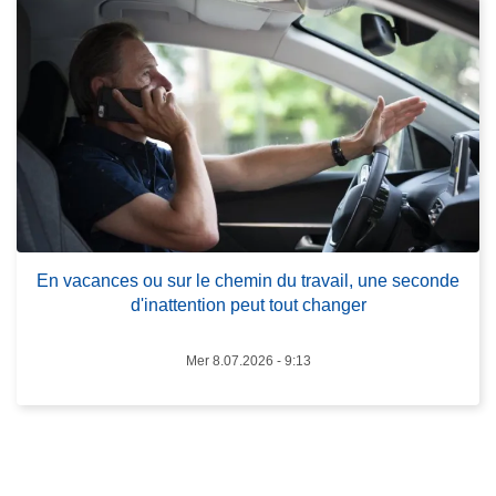
à
e
p
v
r
é
o
d
p
'
o
i
s
n
E
c
n
e
v
n
En vacances ou sur le chemin du travail, une seconde
a
d
d'inattention peut tout changer
c
i
a
e
Mer 8.07.2026 - 9:13
n
:
c
r
e
e
s
s
o
t