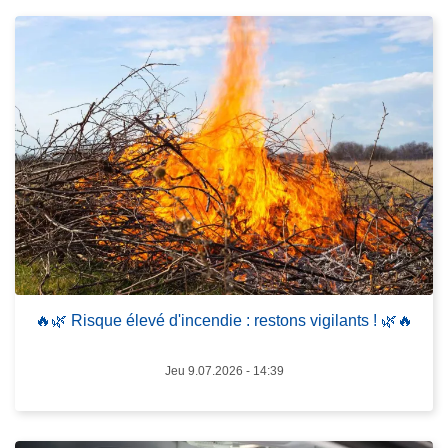
e
à
p
r
o
p
o
s
🔥
🌿
L
R
ir
i
e
s
l
🔥🌿 Risque élevé d'incendie : restons vigilants ! 🌿🔥
q
a
u
s
Jeu 9.07.2026 - 14:39
e
u
é
it
l
e