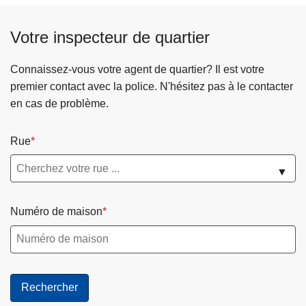
u
o
s
n
Votre inspecteur de quartier
u
s
r
v
Connaissez-vous votre agent de quartier? Il est votre
l
i
premier contact avec la police. N'hésitez pas à le contacter
e
g
en cas de problème.
c
i
h
l
Rue
e
a
m
n
▼
i
t
n
s
Numéro de maison
d
!
u
🌿
t
🔥
r
a
v