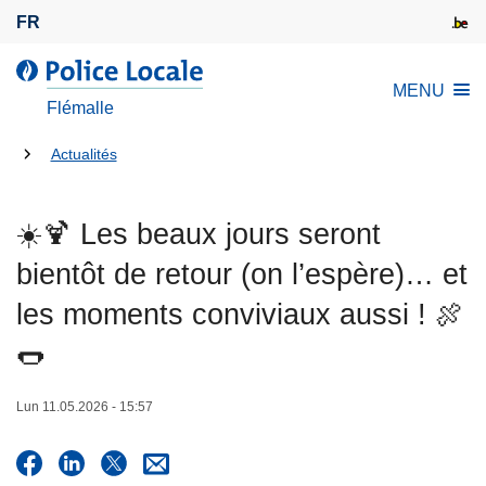
A
FR
l
l
l
MENU
e
a
Flémalle
r
P
a
Tu
o
Actualités
u
l
es
c
i
là:
☀️🍹 Les beaux jours seront
o
c
n
e
bientôt de retour (on l’espère)… et
t
L
les moments conviviaux aussi ! 🍖
e
o
n
c
🌭
u
a
p
l
Lun 11.05.2026 - 15:57
r
e
i
n