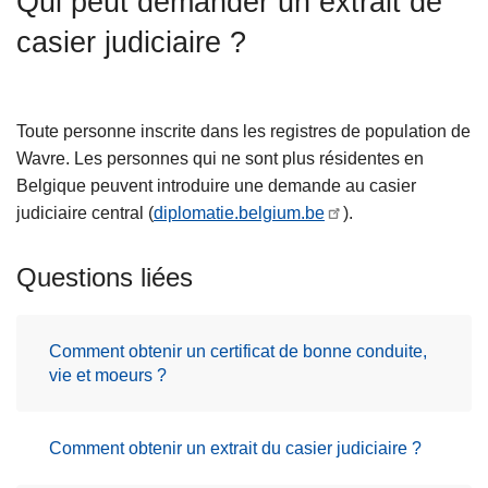
Qui peut demander un extrait de
c
casier judiciaire ?
i
p
a
l
Toute personne inscrite dans les registres de population de
Wavre. Les personnes qui ne sont plus résidentes en
Belgique peuvent introduire une demande au casier
judiciaire central (
diplomatie.belgium.be
).
Questions liées
Comment obtenir un certificat de bonne conduite,
vie et moeurs ?
Comment obtenir un extrait du casier judiciaire ?