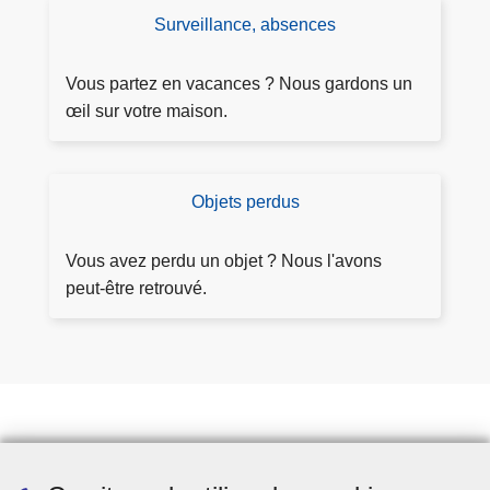
-
r
Surveillance, absences
D
v
p
e
o
l
m
u
Vous partez en vacances ? Nous gardons un
a
a
s
œil sur votre maison.
i
n
n
d
t
e
Objets perdus
O
e
r
b
s
j
Vous avez perdu un objet ? Nous l'avons
u
e
peut-être retrouvé.
rv
ts
ei
p
ll
e
a
r
n
d
c
u
e
Prendre rendez-vous
s