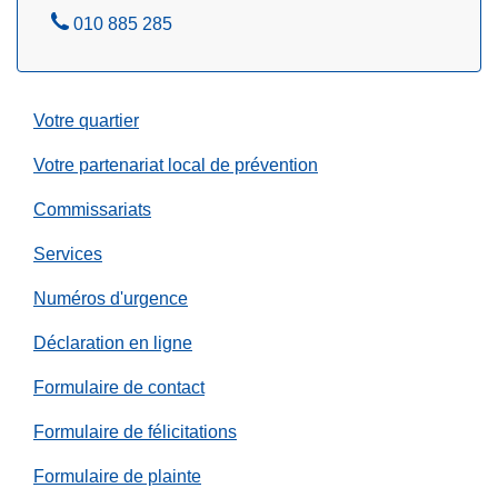
a
A
010 885 285
e
l
p
z
l
p
o
e
Votre quartier
n
l
.
e
Votre partenariat local de prévention
.
z
.
Commissariats
R
Services
u
s
Numéros d'urgence
e
Déclaration en ligne
z
!
Formulaire de contact
Formulaire de félicitations
Formulaire de plainte