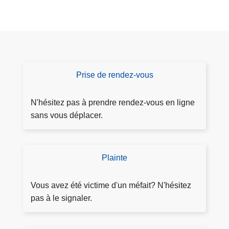
Prise de rendez-vous
P
ri
s
N'hésitez pas à prendre rendez-vous en ligne
e
sans vous déplacer.
d
e
r
Plainte
D
e
é
n
p
Vous avez été victime d'un méfait? N'hésitez
d
o
pas à le signaler.
e
s
z
e