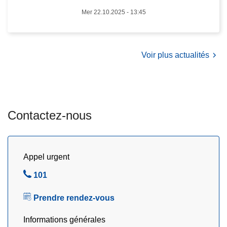
n
Mer 22.10.2025 - 13:45
a
q
u
e
Voir plus actualités
u
r
s
e
Contactez-nous
n
B
r
a
Appel urgent
b
A
101
a
p
n
Prendre rendez-vous
p
t
e
w
Informations générales
l