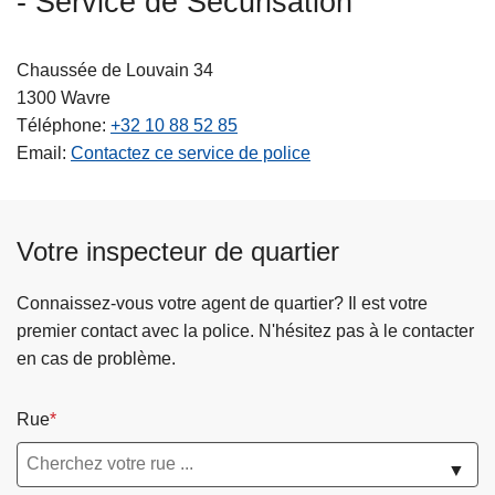
- Service de Sécurisation
c
i
Chaussée de Louvain 34
p
1300
Wavre
a
Téléphone
+32 10 88 52 85
l
Email
Contactez ce service de police
Votre inspecteur de quartier
Connaissez-vous votre agent de quartier? Il est votre
premier contact avec la police. N'hésitez pas à le contacter
en cas de problème.
Rue
▼