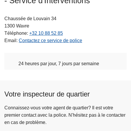
- Service d'Interventions
c
i
Chaussée de Louvain 34
p
1300
Wavre
a
Téléphone
+32 10 88 52 85
l
Email
Contactez ce service de police
24 heures par jour, 7 jours par semaine
Votre inspecteur de quartier
Connaissez-vous votre agent de quartier? Il est votre
premier contact avec la police. N'hésitez pas à le contacter
en cas de problème.