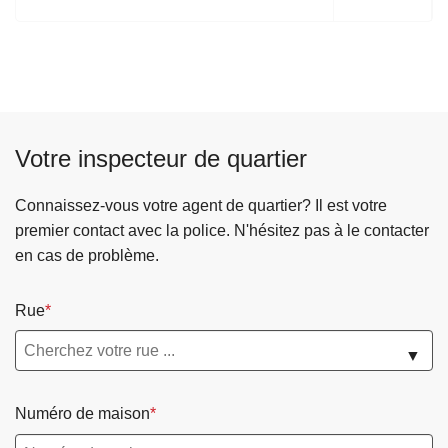
a
g
e
s
u
i
Votre inspecteur de quartier
v
a
Connaissez-vous votre agent de quartier? Il est votre
n
premier contact avec la police. N'hésitez pas à le contacter
t
en cas de problème.
e
Rue
▼
Numéro de maison