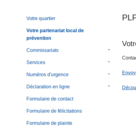
c
i
PLP
Votre quartier
p
a
Votre partenariat local de
l
prévention
Votr
Commissariats
le
sous-
Contac
Services
le
menu
sous-
Envoye
de
Numéros d'urgence
le
menu
Commissaria
sous-
de
Déclaration en ligne
le
Découv
menu
Services
sous-
de
Formulaire de contact
menu
Numéros
de
Formulaire de félicitations
d'urgence
Déclaration
Formulaire de plainte
en
ligne