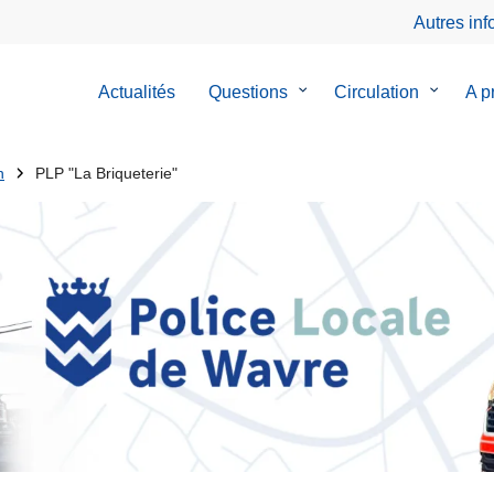
Autres in
Actualités
Questions
le
Circulation
le
A p
sous-
sous-
menu
menu
de
de
n
PLP "La Briqueterie"
Questions
Circulat