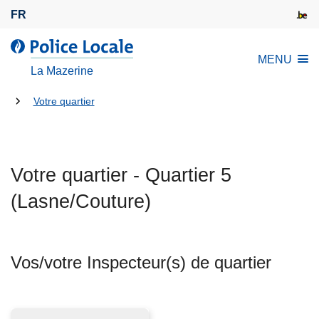
A
FR
l
l
l
MENU
e
a
La Mazerine
r
P
a
Tu
o
Votre quartier
u
l
es
c
i
là:
o
c
n
Votre quartier - Quartier 5
e
t
L
(Lasne/Couture)
e
o
n
c
u
a
p
Vos/votre Inspecteur(s) de quartier
l
r
e
i
n