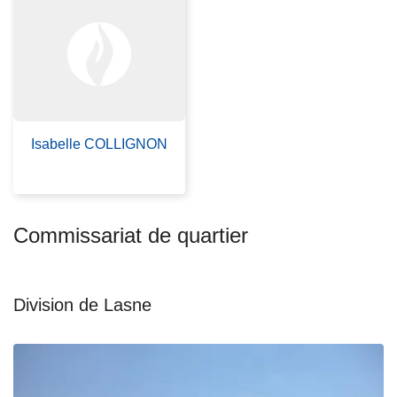
c
i
p
a
l
Isabelle COLLIGNON
Commissariat de quartier
Division de Lasne