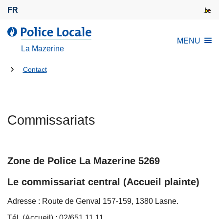
A
FR
l
l
l
MENU
e
a
La Mazerine
r
P
a
Tu
o
Contact
u
l
es
c
i
là:
o
c
n
Commissariats‎
e
t
L
e
o
n
c
Zone de Police La Mazerine 5269
u
a
p
l
Le commissariat central (Accueil plainte)
r
e
Adresse : Route de Genval 157-159, 1380 Lasne.
i
n
Tél. (Accueil) : 02/651.11.11