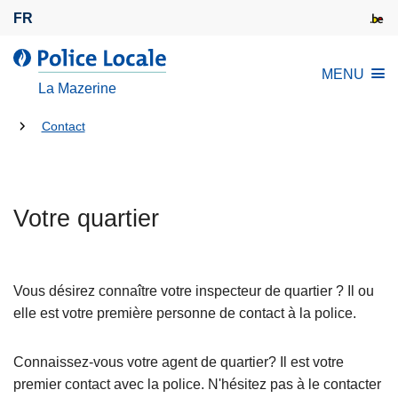
A
FR
l
l
l
MENU
e
a
La Mazerine
r
P
a
Tu
o
Contact
u
l
es
c
i
là:
o
c
n
Votre quartier
e
t
L
e
o
n
c
Vous désirez connaître votre inspecteur de quartier ? Il ou
u
a
elle est votre première personne de contact à la police.
p
l
r
e
Connaissez-vous votre agent de quartier? Il est votre
i
premier contact avec la police. N'hésitez pas à le contacter
n