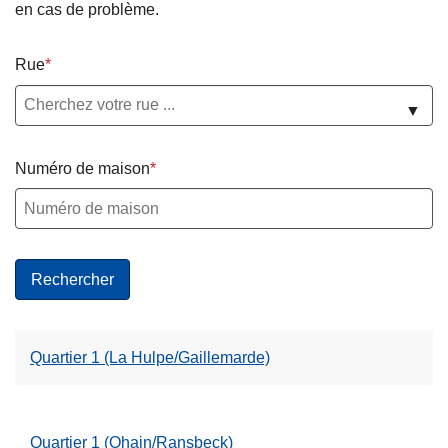
en cas de problème.
c
i
p
Rue
a
▼
l
Numéro de maison
Quartier 1 (La Hulpe/Gaillemarde)
Quartier 1 (Ohain/Ransbeck)