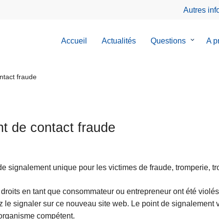
Autres in
Accueil
Actualités
Questions
le
A p
sous-
menu
de
ntact fraude
Questio
nt de contact fraude
de signalement unique pour les victimes de fraude, tromperie, t
 droits en tant que consommateur ou entrepreneur ont été violés
 le signaler sur ce nouveau site web. Le point de signalement v
’organisme compétent.