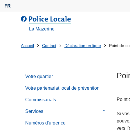
A
FR
l
l
l
e
a
La Mazerine
r
P
a
o
Tu
Accueil
Contact
Déclaration en ligne
Point de co
u
l
es
c
i
o
c
là:
n
e
Poi
t
Votre quartier
L
e
o
Votre partenariat local de prévention
n
c
u
a
Point 
Commissariats‎
p
l
Services
le
r
Si vos
e
sous-
i
pouvez
Numéros d'urgence
menu
n
vers l