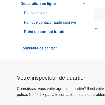
de
c
Déclaration en ligne
le
Services
i
sous-
Police on web
p
menu
a
de
Point de contact fraude sportive
l
Déclaration
Point de contact fraude
en
ligne
Formulaire de contact
Votre inspecteur de quartier
Connaissez-vous votre agent de quartier? Il est votre
police. N'hésitez pas à le contacter en cas de problè