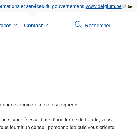
formations et services du gouvernement:
www.belgium.be
ropos
le
Contact
le
Rechercher
sous-
sous-
menu
menu
de
de
ns
A
Contact
propos
romperie commerciale et escroquerie.
 ou si vous êtes victime d’une forme de fraude, vous
ous fournit un conseil personnalisé puis vous oriente