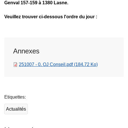
Genval 157-159 à 1380 Lasne.
c
i
Veuillez trouver ci-dessous l'ordre du jour :
p
a
l
Annexes
251007 - 0. OJ Conseil.pdf
(184.72 Ko)
L
ir
Etiquettes
e
l
Actualités
a
s
u