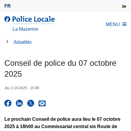
A
FR
l
l
l
MENU
e
a
La Mazerine
r
P
a
Tu
o
Actualités
u
l
es
c
i
là:
Conseil de police du 07 octobre
o
c
n
e
2025
t
L
e
o
Jeu 2.10.2025 - 15:08
n
c
u
a
p
l
r
e
Le prochain Conseil de police aura lieu le 07 octobre
i
2025 à 18h00 au Commissariat central sis Route de
n