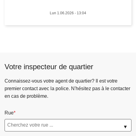
o
Lun 1.06.2026 - 13:04
u
r
d
u
C
o
n
Votre inspecteur de quartier
s
e
Connaissez-vous votre agent de quartier? Il est votre
i
premier contact avec la police. N'hésitez pas à le contacter
l
en cas de problème.
d
e
p
Rue
o
▼
l
i