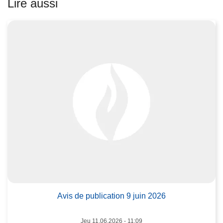
Lire aussi
it
e
à
p
r
o
p
o
s
A
v
i
L
s
ir
d
e
e
l
p
Avis de publication 9 juin 2026
a
u
s
b
Jeu 11.06.2026 - 11:09