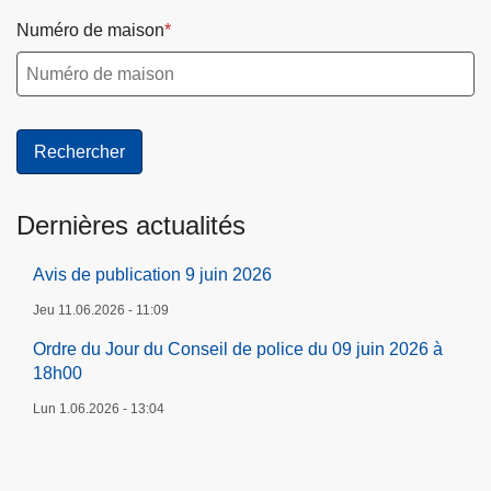
c
Numéro de maison
e
d
u
0
9
j
u
Dernières actualités
i
n
Avis de publication 9 juin 2026
2
Jeu 11.06.2026 - 11:09
0
Ordre du Jour du Conseil de police du 09 juin 2026 à
2
18h00
6
à
Lun 1.06.2026 - 13:04
1
8
h