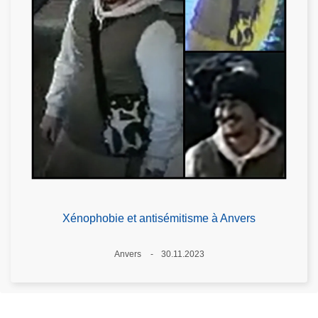
Xénophobie et antisémitisme à Anvers
Lieux
Anvers
30.11.2023
Date