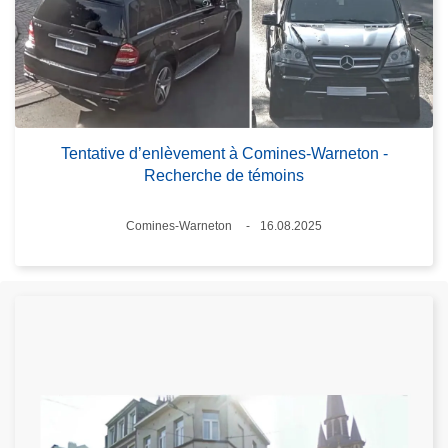
Tentative d’enlèvement à Comines-Warneton -
Recherche de témoins
Lieux
Comines-Warneton
16.08.2025
Date