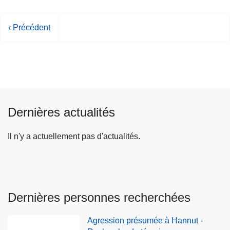
P
‹ Précédent
a
g
e
p
r
é
Dernières actualités
c
é
Il n'y a actuellement pas d'actualités.
d
e
n
t
e
Dernières personnes recherchées
Agression présumée à Hannut -