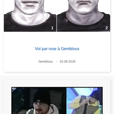
Vol par ruse à Gembloux
Lieux
Gembloux
02.06.2026
Date