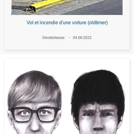
Vol et incendie d'une voiture (oldtimer)
Lieux
Denderleeuw
04.08.2022
Date