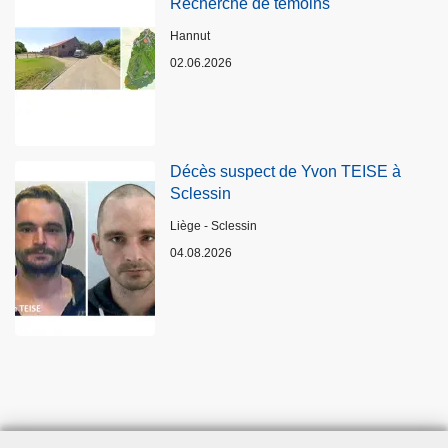
Recherche de témoins
Lieux
Hannut
02.06.2026
Décès suspect de Yvon TEISE à
Sclessin
Lieux
Liège - Sclessin
04.08.2026