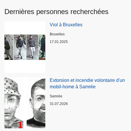
Dernières personnes recherchées
Viol à Bruxelles
Lieux
Bruxelles
17.01.2025
Extorsion et incendie volontaire d'un
mobil-home à Samrée
Lieux
Samrée
31.07.2026