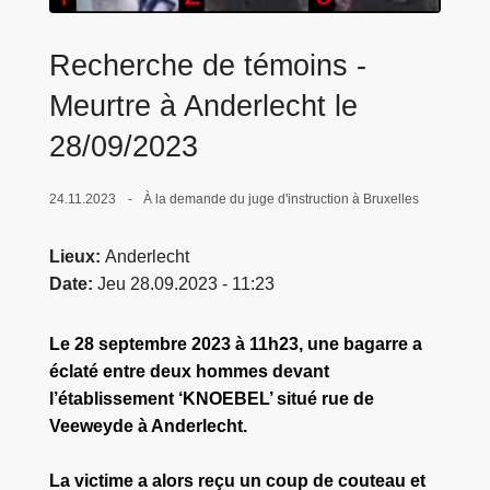
c
i
Recherche de témoins -
p
a
Meurtre à Anderlecht le
l
28/09/2023
24.11.2023
À la demande du juge d'instruction à Bruxelles
Lieux
Anderlecht
Date
Jeu 28.09.2023 - 11:23
Le 28 septembre 2023 à 11h23, une bagarre a
éclaté entre deux hommes devant
l’établissement ‘KNOEBEL’ situé rue de
Veeweyde à Anderlecht.
La victime a alors reçu un coup de couteau et