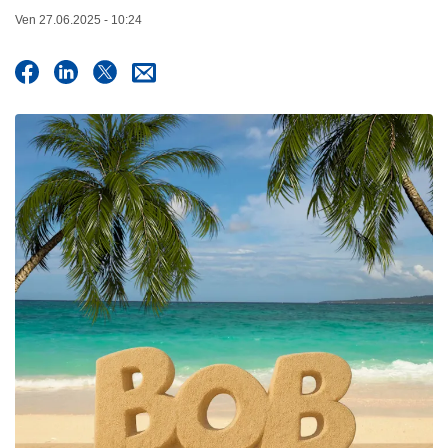
c
Ven 27.06.2025 - 10:24
i
p
a
l