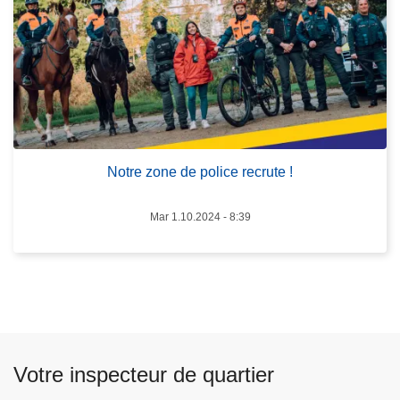
t
r
e
z
o
n
e
d
Notre zone de police recrute !
e
p
Mar 1.10.2024 - 8:39
o
l
i
c
e
r
e
Votre inspecteur de quartier
c