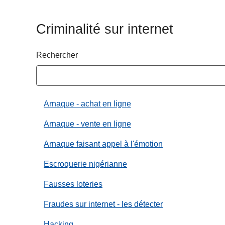
c
i
Criminalité sur internet
p
a
Rechercher
l
Arnaque - achat en ligne
Arnaque - vente en ligne
Arnaque faisant appel à l'émotion
Escroquerie nigérianne
Fausses loteries
Fraudes sur internet - les détecter
Hacking