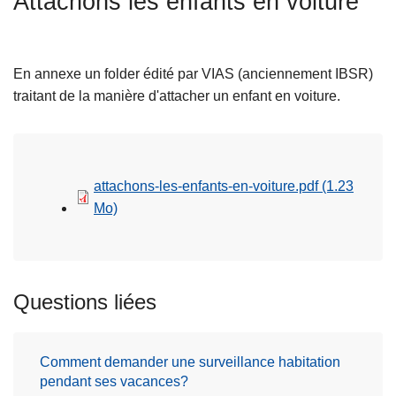
Attachons les enfants en voiture
c
i
p
En annexe un folder édité par VIAS (anciennement IBSR)
a
traitant de la manière d'attacher un enfant en voiture.
l
attachons-les-enfants-en-voiture.pdf
(1.23
Mo)
Questions liées
Comment demander une surveillance habitation
pendant ses vacances?