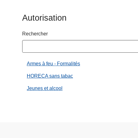
c
i
Autorisation
p
a
Rechercher
l
Armes à feu - Formalités
HORECA sans tabac
Jeunes et alcool