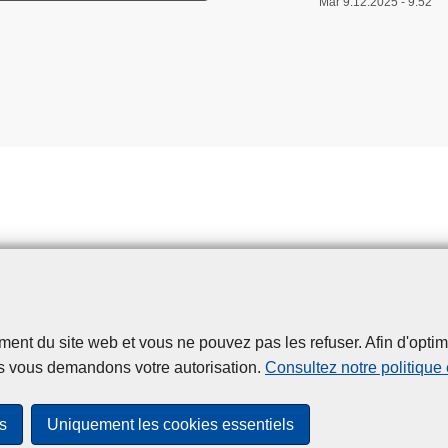
Mar 9.12.2025 - 9:52
t du site web et vous ne pouvez pas les refuser. Afin d'optimise
Disclaimer
Privacy
Cookies
Accessibilité
s vous demandons votre autorisation.
Consultez notre politique
© 2026 Police.be
s
Uniquement les cookies essentiels