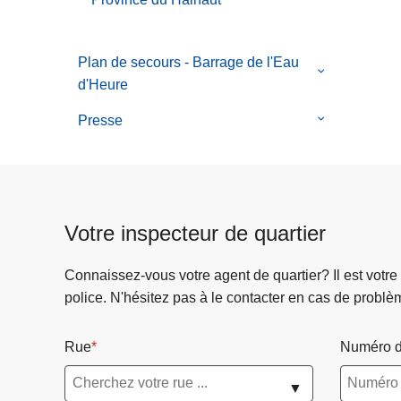
Plan de secours - Barrage de l'Eau
le
d'Heure
sous-
menu
Presse
le
de
sous-
Plan
menu
de
de
secours
Presse
Votre inspecteur de quartier
-
Barrage
de
Connaissez-vous votre agent de quartier? Il est votre
l'Eau
police. N'hésitez pas à le contacter en cas de problè
d'Heure
Rue
Numéro d
▼