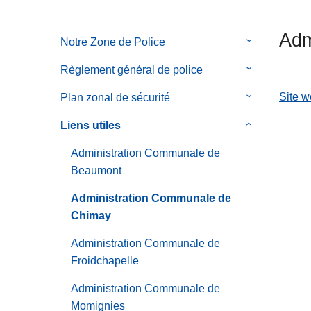
c
i
Adm
Notre Zone de Police
le
p
sous-
a
Règlement général de police
le
menu
l
sous-
de
Site 
Plan zonal de sécurité
le
menu
Notre
sous-
de
Liens utiles
le
Zone
menu
Règlement
sous-
de
de
Administration Communale de
général
menu
Police
Plan
Beaumont
de
de
zonal
police
Liens
Administration Communale de
de
utiles
Chimay
sécurité
Administration Communale de
Froidchapelle
Administration Communale de
Momignies