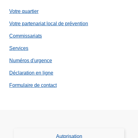
d
n
e
a
m
Votre quartier
l
n
o
e
Votre partenariat local de prévention
g
m
z
e
e
Commissariats
r
n
s
t
Services
d
d
Numéros d'urgence
u
e
c
m
Déclaration en ligne
y
é
Formulaire de contact
b
m
e
o
r
i
e
r
s
e
p
,
a
d
Autorisation
D