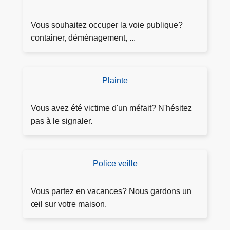
c
e
e
e
p
m
Vous souhaitez occuper la voie publique?
p
r
a
container, déménagement, ...
o
o
n
u
x
d
r
i
e
l
Plainte
m
D
r
e
i
é
l'
s
t
p
Vous avez été victime d'un méfait? N'hésitez
a
s
é
o
pas à le signaler.
ut
e
e
s
o
n
t
e
ri
i
d
r
Police veille
D
s
o
e
p
e
at
r
f
l
m
io
Vous partez en vacances? Nous gardons un
s
i
a
a
n
œil sur votre maison.
à
e
i
n
M
r
n
d