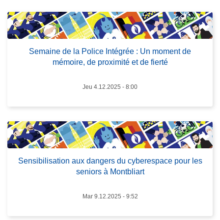
it
c
e
i
L
à
p
ir
p
a
e
r
Semaine de la Police Intégrée : Un moment de
l
l
mémoire, de proximité et de fierté
o
a
p
s
o
Jeu 4.12.2025 - 8:00
u
s
it
S
e
e
à
m
p
a
r
i
Sensibilisation aux dangers du cyberespace pour les
seniors à Montbliart
o
n
p
e
o
Mar 9.12.2025 - 9:52
d
s
e