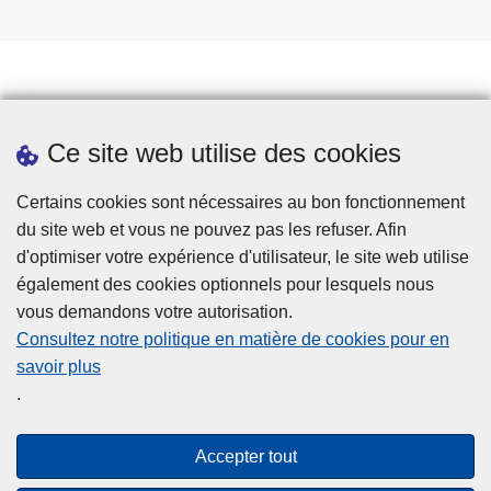
o
t
t
e
n
é
e
r
t
s
b
u
l
Prendre rendez-vous
rv
i
Ce site web utilise des cookies
Téléchargements
ei
a
ll
Presse
r
Certains cookies sont nécessaires au bon fonctionnement
a
t
du site web et vous ne pouvez pas les refuser. Afin
n
d'optimiser votre expérience d'utilisateur, le site web utilise
c
également des cookies optionnels pour lesquels nous
e
vous demandons votre autorisation.
Consultez notre politique en matière de cookies pour en
savoir plus
Disclaimer
.
Privacy
Cookies
Accepter tout
Accessibilité