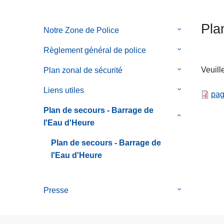
c
i
Pla
Notre Zone de Police
le
p
sous-
a
Règlement général de police
le
menu
l
sous-
de
Veuill
Plan zonal de sécurité
le
menu
Notre
sous-
de
Liens utiles
le
Zone
pag
menu
Règlement
sous-
de
de
Plan de secours - Barrage de
général
menu
le
Police
Plan
l'Eau d'Heure
de
de
sous-
zonal
police
Liens
menu
Plan de secours - Barrage de
de
utiles
de
l'Eau d'Heure
sécurité
Plan
de
Presse
le
secours
sous-
-
menu
Barrage