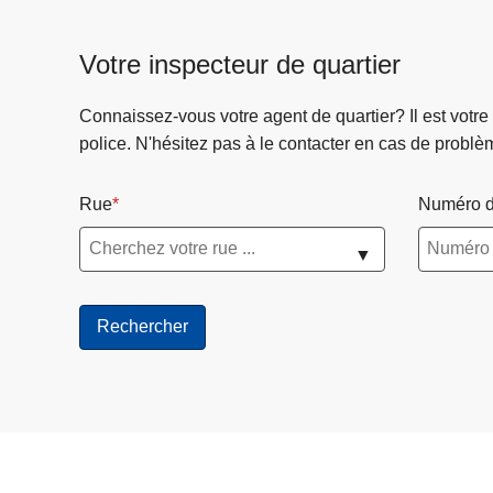
de
de
Presse
l'Eau
Votre inspecteur de quartier
d'Heure
Connaissez-vous votre agent de quartier? Il est votre
police. N'hésitez pas à le contacter en cas de problè
Rue
Numéro d
▼