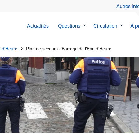
Autres in
Actualités
Questions
le
Circulation
le
A p
sous-
sous-
menu
menu
de
de
u d'Heure
Plan de secours - Barrage de l'Eau d'Heure
Questions
Circulati