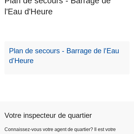
Plan de secours - Barrage de
c
L
l'Eau d'Heure
i
ir
p
e
a
l
l
a
s
Plan de secours - Barrage de l'Eau
u
d'Heure
it
e
à
p
r
o
p
o
Votre inspecteur de quartier
s
P
Connaissez-vous votre agent de quartier? Il est votre
l