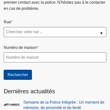
premier contact avec la police. N'hésitez pas à le contacter
a
en cas de problème.
n
d
Rue
e
s
▼
e
c
Numéro de maison
o
u
r
s
-
B
a
Dernières actualités
r
r
Semaine de la Police Intégrée : Un moment de
a
mémoire, de proximité et de fierté