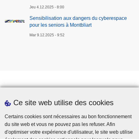
g
Jeu 4.12.2025 - 8:00
e
d
Sensibilisation aux dangers du cyberespace
e
pour les seniors à Montbliart
l
Mar 9.12.2025 - 9:52
'
E
a
u
d
'
H
e
Prendre rendez-vous
Ce site web utilise des cookies
u
Téléchargements
r
Presse
Certains cookies sont nécessaires au bon fonctionnement
e
du site web et vous ne pouvez pas les refuser. Afin
d'optimiser votre expérience d'utilisateur, le site web utilise