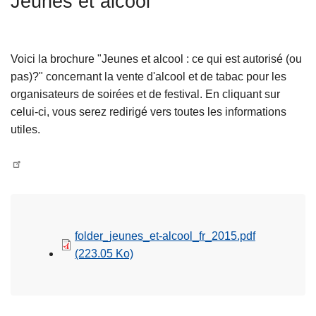
Jeunes et alcool
c
i
p
Voici la brochure "Jeunes et alcool : ce qui est autorisé (ou
a
pas)?" concernant la vente d'alcool et de tabac pour les
l
organisateurs de soirées et de festival. En cliquant sur
celui-ci, vous serez redirigé vers toutes les informations
utiles.
folder_jeunes_et-alcool_fr_2015.pdf
(223.05 Ko)