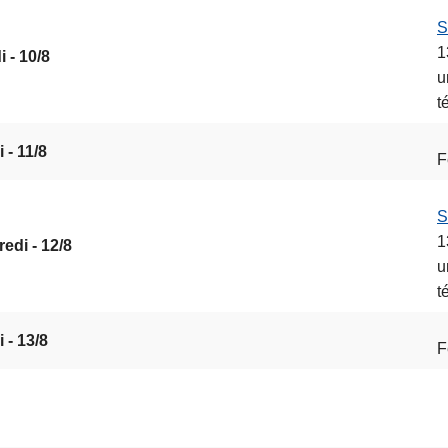
S
1
 - 10/8
u
t
 - 11/8
F
S
1
edi - 12/8
u
t
 - 13/8
F