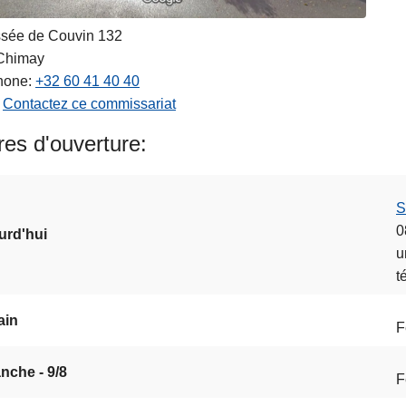
sée de Couvin 132
Chimay
hone
+32 60 41 40 40
Contactez ce commissariat
es d'ouverture
S
0
urd'hui
u
t
ain
F
nche - 9/8
F