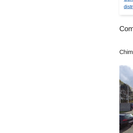
distr
Comm
Chim