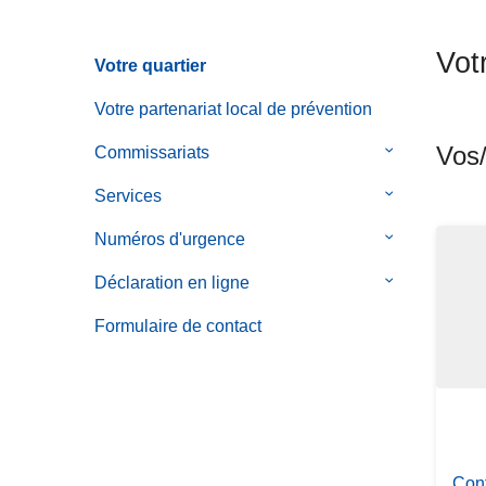
c
i
Votr
Votre quartier
p
a
Votre partenariat local de prévention
l
Vos/
Commissariats
le
sous-
Services
le
menu
sous-
de
Numéros d'urgence
le
menu
Commissaria
sous-
de
Déclaration en ligne
le
menu
Services
sous-
de
Formulaire de contact
menu
Numéros
de
d'urgence
Déclaration
en
ligne
Cont