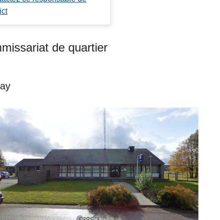
ict
issariat de quartier
ay