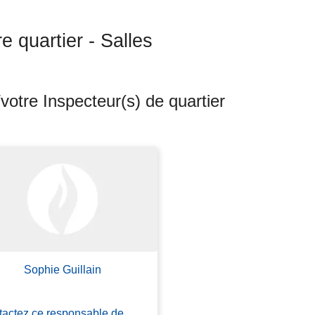
e quartier - Salles
votre Inspecteur(s) de quartier
ts
Sophie Guillain
actez ce responsable de