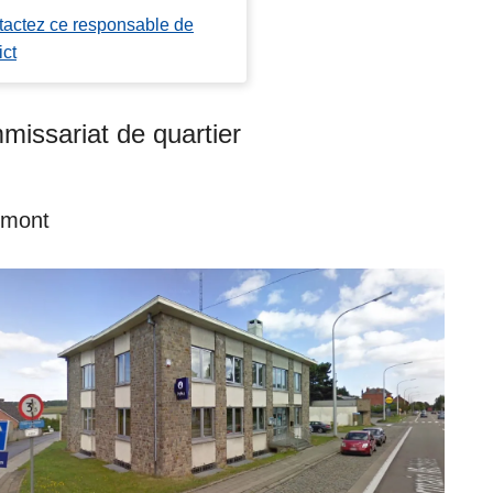
actez ce responsable de
ict
issariat de quartier
mont