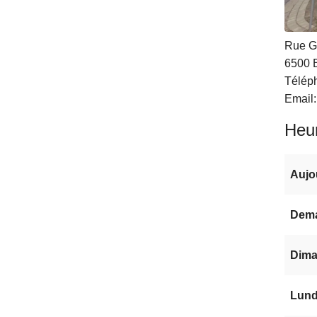
Rue G
6500
Télép
Email
Heur
Aujo
Dem
Dima
Lundi