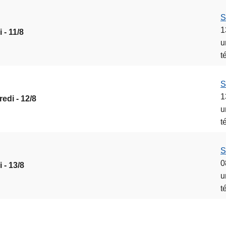
S
1
 - 11/8
u
t
S
1
edi - 12/8
u
t
S
0
 - 13/8
u
t