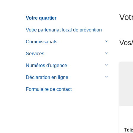
c
i
Vot
Votre quartier
p
a
Votre partenariat local de prévention
l
Vos/
Commissariats
le
sous-
Services
le
menu
sous-
de
Numéros d'urgence
le
menu
Commissaria
sous-
de
Déclaration en ligne
le
menu
Services
sous-
de
Formulaire de contact
menu
Numéros
de
d'urgence
Déclaration
en
ligne
Tél