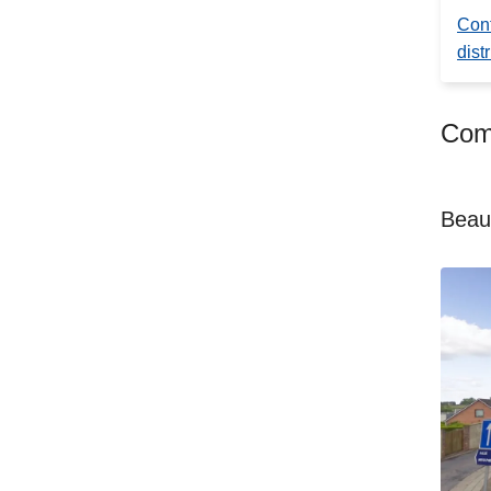
Cont
distr
Comm
Beau