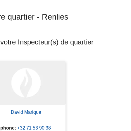
re quartier - Renlies
votre Inspecteur(s) de quartier
ts
David Marique
éphone
+32 71 53 90 38