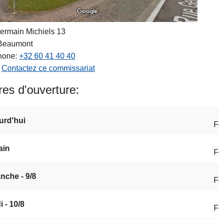
ermain Michiels 13
Beaumont
hone
+32 60 41 40 40
Contactez ce commissariat
es d'ouverture
urd'hui
F
ain
F
nche - 9/8
F
 - 10/8
F