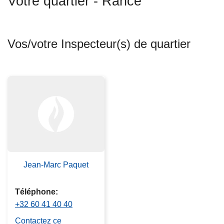
Votre quartier - Rance
c
i
p
Vos/votre Inspecteur(s) de quartier
a
l
Jean-Marc Paquet
Téléphone
+32 60 41 40 40
Contactez ce