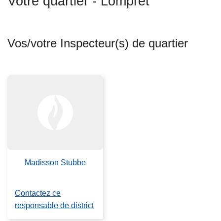
Votre quartier - Lompret
c
i
p
Vos/votre Inspecteur(s) de quartier
a
l
Madisson Stubbe
Contactez ce
responsable de district