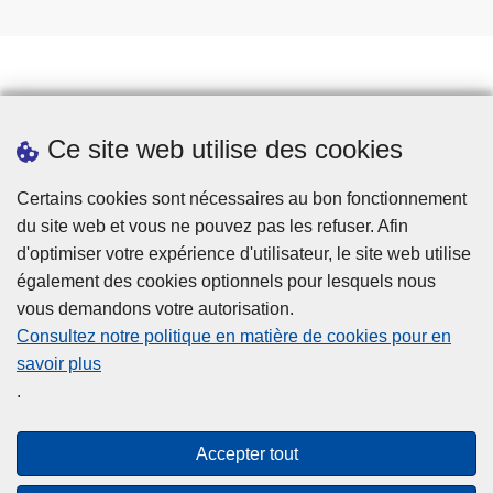
p
,
a
d
c
e
e
p
Prendre rendez-vous
p
r
Ce site web utilise des cookies
Téléchargements
o
o
u
x
Presse
Certains cookies sont nécessaires au bon fonctionnement
r
i
du site web et vous ne pouvez pas les refuser. Afin
l
m
d'optimiser votre expérience d'utilisateur, le site web utilise
e
i
également des cookies optionnels pour lesquels nous
s
t
vous demandons votre autorisation.
s
é
Consultez notre politique en matière de cookies pour en
e
e
savoir plus
Disclaimer
n
t
.
Privacy
i
d
o
e
Cookies
Accepter tout
r
f
Accessibilité
s
i