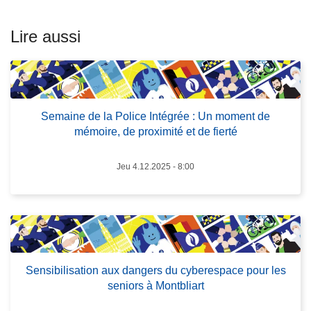
s
u
Lire aussi
it
e
L
à
ir
p
e
r
Semaine de la Police Intégrée : Un moment de
l
mémoire, de proximité et de fierté
o
a
p
s
o
Jeu 4.12.2025 - 8:00
u
s
it
S
e
e
à
m
p
a
r
i
Sensibilisation aux dangers du cyberespace pour les
seniors à Montbliart
o
n
p
e