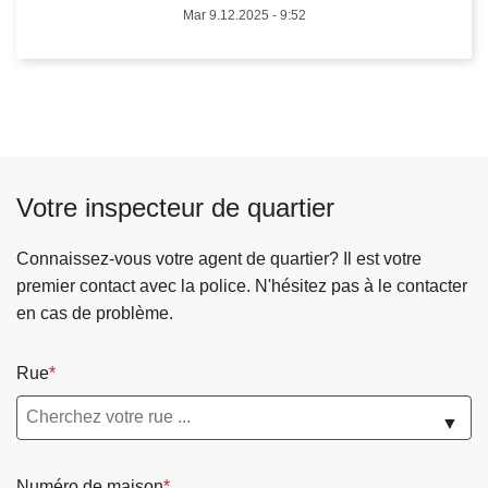
o
Mar 9.12.2025 - 9:52
d
s
e
S
l
e
a
n
P
s
o
i
l
Votre inspecteur de quartier
b
i
i
c
Connaissez-vous votre agent de quartier? Il est votre
l
e
premier contact avec la police. N'hésitez pas à le contacter
i
I
en cas de problème.
s
n
a
t
t
é
Rue
i
g
▼
o
r
n
é
a
e
Numéro de maison