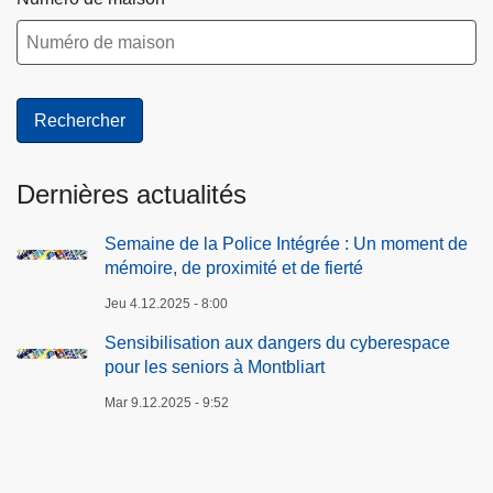
u
:
x
U
d
n
a
m
n
o
g
m
e
e
Dernières actualités
r
n
s
t
Semaine de la Police Intégrée : Un moment de
d
d
mémoire, de proximité et de fierté
u
e
Jeu 4.12.2025 - 8:00
c
m
Sensibilisation aux dangers du cyberespace
y
é
pour les seniors à Montbliart
b
m
e
Mar 9.12.2025 - 9:52
o
r
i
e
r
s
e