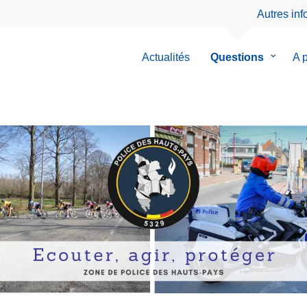
Autres in
Actualités
Questions
le
A 
sous-
menu
de
Questio