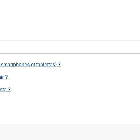
 smartphones et tablettes) ?
ir ?
nte ?