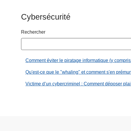
c
i
Cybersécurité
p
a
Rechercher
l
Comment éviter le piratage informatique (y compris
Qu'est-ce que le "whaling" et comment s'en prémun
Victime d’un cybercriminel : Comment déposer plai