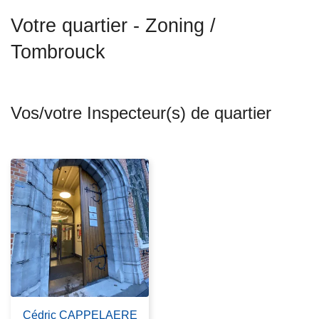
c
Votre quartier - Zoning /
i
p
Tombrouck
a
l
Vos/votre Inspecteur(s) de quartier
Cédric CAPPELAERE