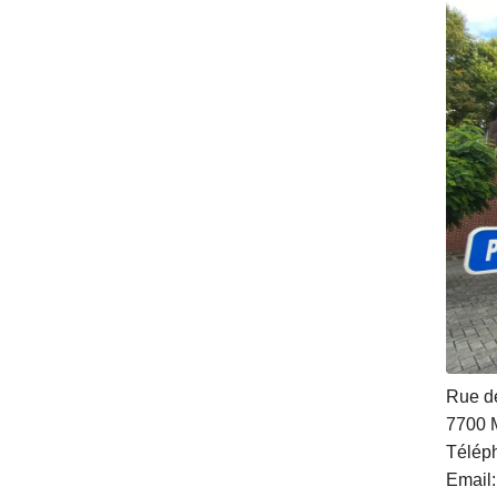
Rue d
7700
Télép
Email