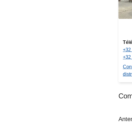
Tél
+32 
+32 
Cont
distr
Comm
Ante