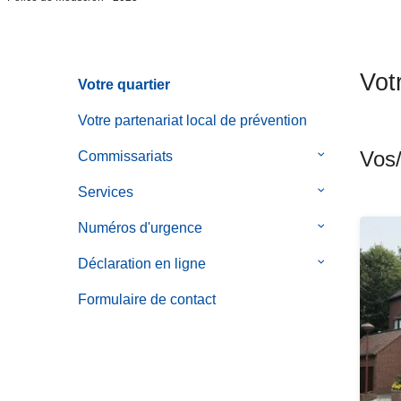
c
i
p
Votr
a
Votre quartier
l
Votre partenariat local de prévention
Vos/
Commissariats
le
sous-
Services
le
menu
sous-
de
Numéros d'urgence
le
menu
Commissaria
sous-
de
Déclaration en ligne
le
menu
Services
sous-
de
Formulaire de contact
menu
Numéros
de
d'urgence
Déclaration
en
ligne