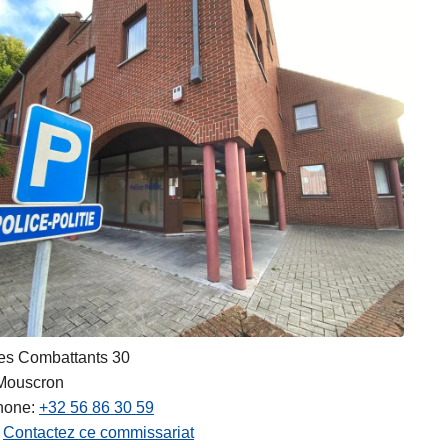
es Combattants 30
Mouscron
hone
+32 56 86 30 59
Contactez ce commissariat