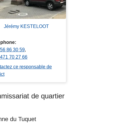
Jérémy KESTELOOT
éphone
56 86 30 59
471 70 27 66
actez ce responsable de
ict
issariat de quartier
nne du Tuquet