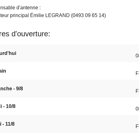
nsable d'antenne :
teur principal Émilie LEGRAND (0493 09 65 14)
es d'ouverture
urd'hui
0
ain
F
nche - 9/8
F
 - 10/8
0
 - 11/8
F