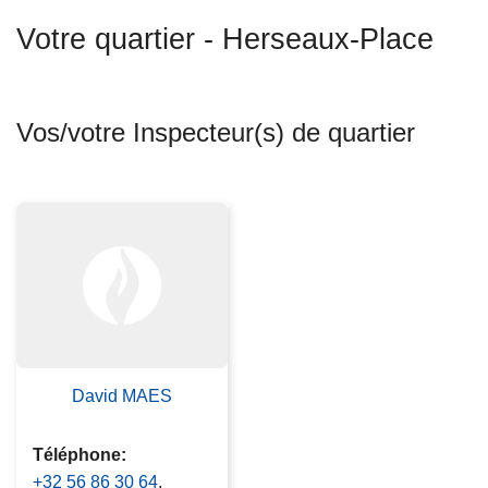
c
Votre quartier - Herseaux-Place
i
p
a
l
Vos/votre Inspecteur(s) de quartier
David MAES
Téléphone
+32 56 86 30 64