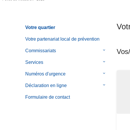
c
i
p
Vot
a
Votre quartier
l
Votre partenariat local de prévention
Vos/
Commissariats
le
sous-
Services
le
menu
sous-
de
Numéros d'urgence
le
menu
Commissaria
sous-
de
Déclaration en ligne
le
menu
Services
sous-
de
Formulaire de contact
menu
Numéros
de
d'urgence
Déclaration
en
ligne