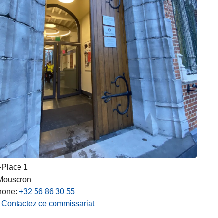
-Place 1
Mouscron
hone
+32 56 86 30 55
Contactez ce commissariat