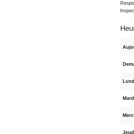
Respo
Inspe
Heur
Aujo
Dem
Lundi
Mardi
Mercr
Jeudi