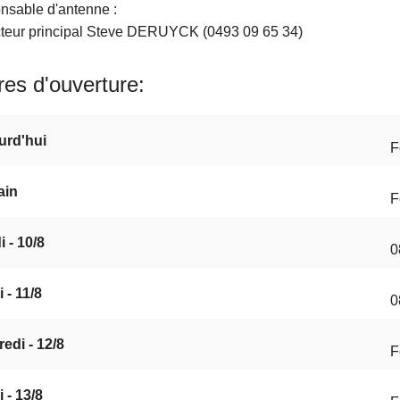
nsable d'antenne :
cteur principal Steve DERUYCK (0493 09 65 34)
es d'ouverture
urd'hui
F
ain
F
 - 10/8
0
 - 11/8
0
edi - 12/8
F
 - 13/8