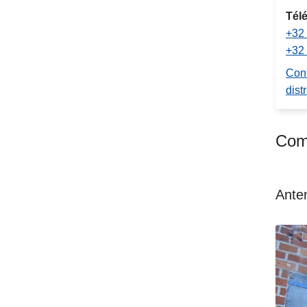
Tél
+32 
+32 
Cont
distr
Comm
Anten