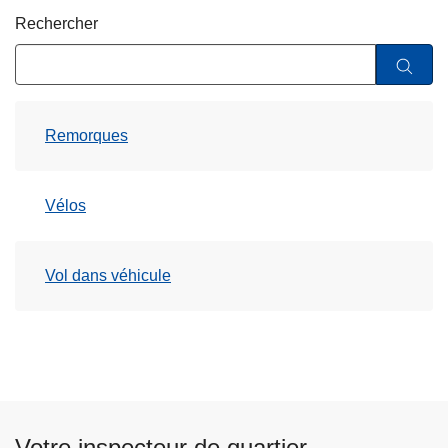
c
Rechercher
i
p
a
l
Remorques
Vélos
Vol dans véhicule
Votre inspecteur de quartier