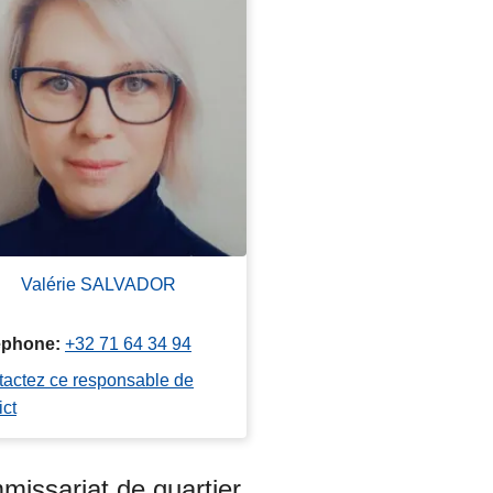
Valérie SALVADOR
éphone
+32 71 64 34 94
actez ce responsable de
ict
issariat de quartier