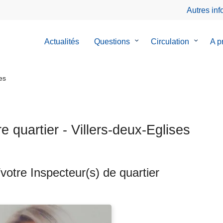
Autres in
Actualités
Questions
le
Circulation
le
A p
sous-
sous-
menu
menu
de
de
es
Questions
Circulat
re quartier - Villers-deux-Eglises
votre Inspecteur(s) de quartier
ts