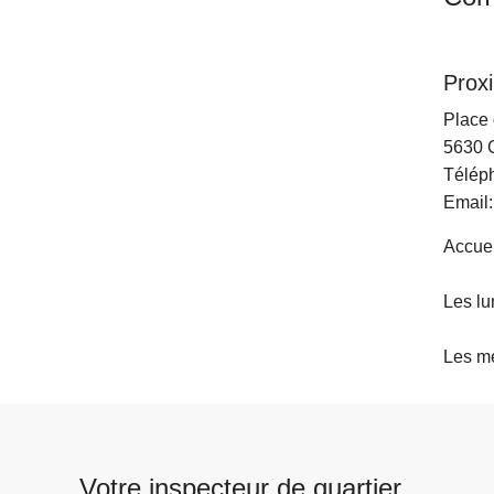
Proxi
Place 
5630
Télép
Email
Accuei
Les lu
Les me
Votre inspecteur de quartier