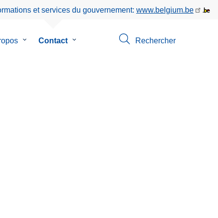
formations et services du gouvernement:
www.belgium.be
ropos
le
Contact
le
Rechercher
sous-
sous-
menu
menu
de
de
ion
A
Contact
propos