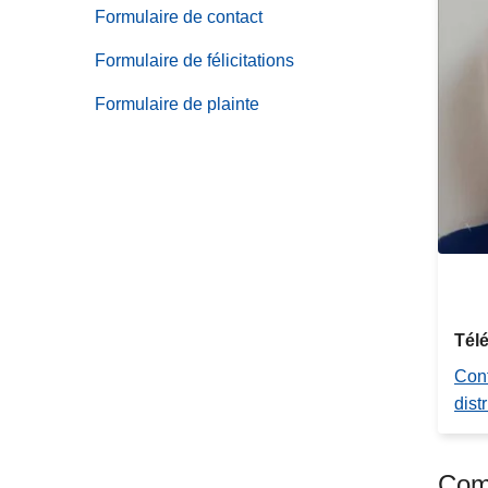
sous-
de
c
Formulaire de contact
menu
Services
i
de
Formulaire de félicitations
p
Déclaration
a
Formulaire de plainte
en
l
ligne
Tél
Cont
distr
Comm