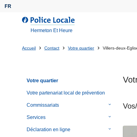
A
FR
l
l
l
e
a
Hermeton Et Heure
r
P
a
o
Tu
Accueil
Contact
Votre quartier
Villers-deux-Eglis
u
l
es
c
i
o
c
là:
n
e
Vot
t
Votre quartier
L
e
o
Votre partenariat local de prévention
n
c
u
Vos/
a
Commissariats
le
p
l
sous-
Services
le
r
e
menu
sous-
i
de
Déclaration en ligne
le
menu
n
Commissaria